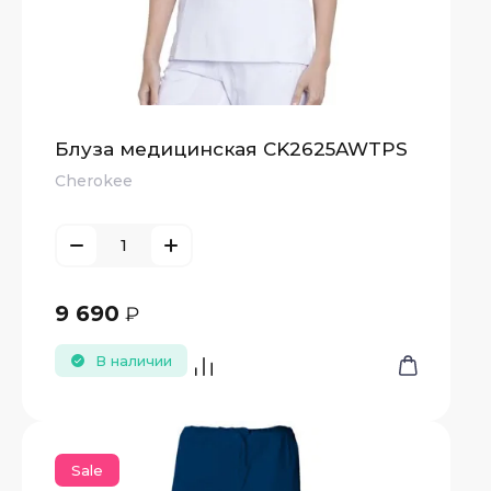
Блуза медицинская CK2625AWTPS
Cherokee
9 690
₽
В наличии
Sale