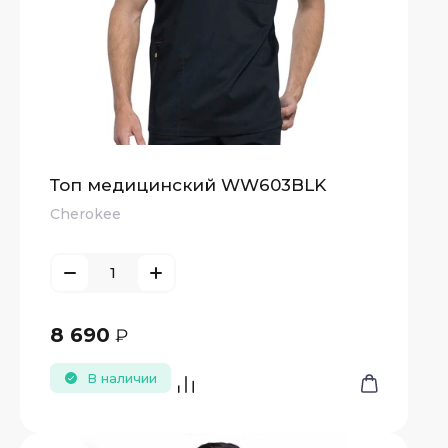
Топ медицинский WW603BLK
Cherokee
8 690
₽
В наличии