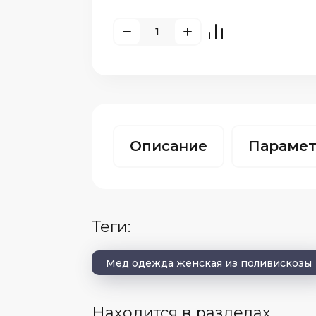
Описание
Параме
теги:
Мед одежда женская из поливискозы
Находится в разделах