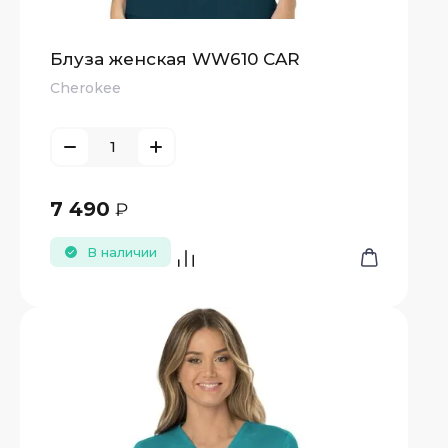
Блуза женская WW610 CAR
Cherokee
7 490
₽
В наличии