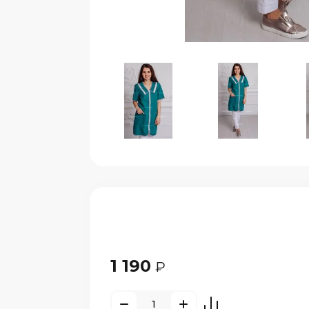
1 190
₽