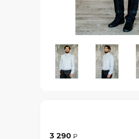
3 290
₽