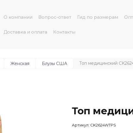
О компании
Вопрос-ответ
Гид по размерам
Опт
Доставка и оплата
Контакты
Топ медицинский CK26
Женская
Блузы США
Топ медиц
Артикул:
CK2624WTPS